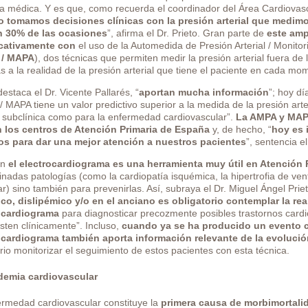
ta médica. Y es que, como recuerda el coordinador del Área Cardio
 tomamos decisiones clínicas con la presión arterial que medi
n 30% de las ocasiones
”, afirma el Dr. Prieto. Gran parte de
este amp
icativamente con
el uso de la Automedida de Presión Arterial / Monitor
 / MAPA
), dos técnicas que permiten medir la presión arterial fuera de
 a la realidad de la presión arterial que tiene el paciente en cada mo
staca el Dr. Vicente Pallarés, “
aportan mucha información
”; hoy d
 MAPA tiene un valor predictivo superior a la medida de la presión arter
 subclínica como para la enfermedad cardiovascular”.
La AMPA y MAPA
 los centros de Atención Primaria de España
y, de hecho, “
hoy es 
os para dar una mejor atención a nuestros pacientes
”, sentencia el
én
el electrocardiograma es una herramienta muy útil en Atención 
nadas patologías (como la cardiopatía isquémica, la hipertrofia de ventrí
ar) sino también para prevenirlas. Así, subraya el Dr. Miguel Ángel Priet
ico, dislipémico y/o en el anciano es obligatorio contemplar la rea
ocardiograma
para diagnosticar precozmente posibles trastornos card
sten clínicamente”. Incluso,
cuando ya se ha producido un evento ca
ocardiograma también aporta información relevante de la evolució
io monitorizar el seguimiento de estos pacientes con esta técnica.
demia cardiovascular
ermedad cardiovascular constituye la
primera causa de morbimortali