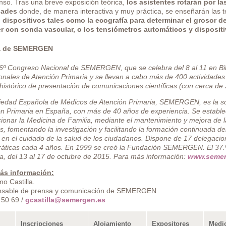
nso. Tras una breve exposición teórica,
los asistentes rotarán por l
dades
donde, de manera interactiva y muy práctica, se enseñarán las t
 dispositivos tales como la ecografía para determinar el grosor de
r con sonda vascular, o los tensiómetros automáticos y disposit
a de SEMERGEN
36º Congreso Nacional de SEMERGEN, que se celebra del 8 al 11 en Bi
onales de Atención Primaria y se llevan a cabo más de 400 actividades
histórico de presentación de comunicaciones científicas (con cerca de 
iedad Española de Médicos de Atención Primaria, SEMERGEN, es la soci
n Primaria en España, con más de 40 años de experiencia. Se establec
onar la Medicina de Familia, mediante el mantenimiento y mejora de l
, fomentando la investigación y facilitando la formación continuada de
 en el cuidado de la salud de los ciudadanos. Dispone de 17 delegaci
áticas cada 4 años. En 1999 se creó la Fundación SEMERGEN. El 37.º
a, del 13 al 17 de octubre de 2015. Para más información:
www.semer
ás información:
mo Castilla.
sable de prensa y comunicación de SEMERGEN
 50 69 /
gcastilla@semergen.es
Inscripciones
Alojamiento
Expositores
Medi