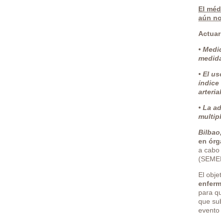
El méd
aún no
Actuar
• Medi
medida
• El us
índice
arteri
• La a
multip
Bilbao
en órg
a cabo 
(SEMER
El obje
enferm
para q
que su
evento 