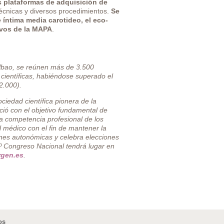
as plataformas de adquisición de
écnicas y diversos procedimientos.
Se
 íntima media carotideo, el eco-
ivos de la MAPA
.
lbao, se reúnen más de 3.500
 científicas, habiéndose superado el
2.000).
edad científica pionera de la
ió con el objetivo fundamental de
a competencia profesional de los
l médico con el fin de mantener la
ones autonómicas y celebra elecciones
 Congreso Nacional tendrá lugar en
gen.es
.
os