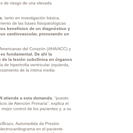
ores de riesgo de una elevada
s
, tanto en investigación básica,
iento de las bases fisiopatológicas
los beneficios de un diagnóstico y
nuo cardiovascular, procurando un
as Americanas del Corazón (AHA/ACC) y
 es fundamental. De ahí la
 de la lesión subclínica en órganos
 de hipertrofia ventricular izquierda,
grosamiento de la íntima media
EN atiende a esta demanda
, “puesto
s de Atención Primaria”, explica el
mejor control de los pacientes y, a su
llo/Brazo, Automedida de Presión
a/electrocardiograma en el paciente