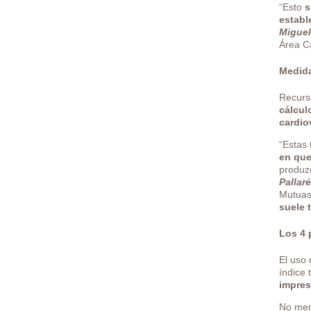
“Esto
s
establ
Miguel
Área C
Medida
Recurs
cálcul
cardio
“Estas 
en que
produzc
Pallar
Mutuas 
suele 
Los 4 
El uso 
índice 
impres
No meno