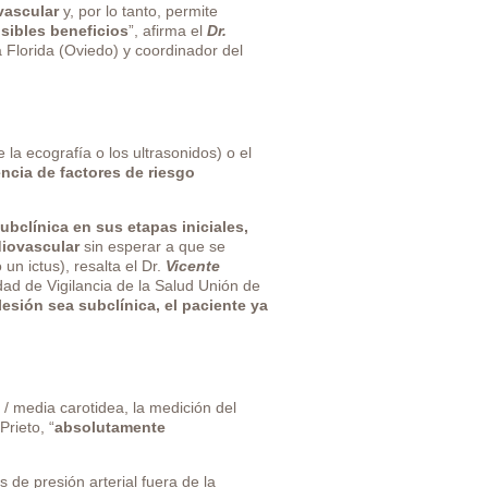
vascular
y, por lo tanto, permite
sibles beneficios
”, afirma el
Dr.
 Florida (Oviedo) y coordinador del
 la ecografía o los ultrasonidos) o el
encia de factores de riesgo
ubclínica en sus etapas iniciales,
diovascular
sin esperar a que se
n ictus), resalta el Dr.
Vicente
dad de Vigilancia de la Salud Unión de
lesión sea subclínica, el paciente ya
a / media carotidea, la medición del
Prieto, “
absolutamente
 de presión arterial fuera de la