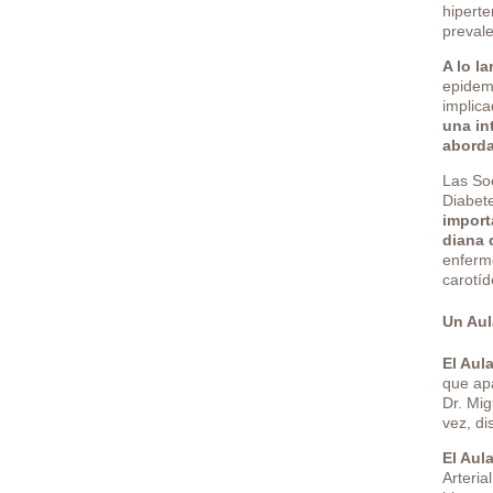
hiperte
prevale
A lo l
epidemi
implica
una in
aborda
Las So
Diabet
import
diana 
enferme
carotíd
Un Aul
El Aul
que ap
Dr. Mig
vez, di
El Aul
Arteria