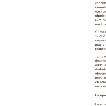
consul
cuando
casi u
signif
(
AMPA
medidas
Como de
“AMPA /
órgano
más en
recurs
Tambi
determi
auricul
diabét
electr
manifie
electr
necesar
La epi
La enf