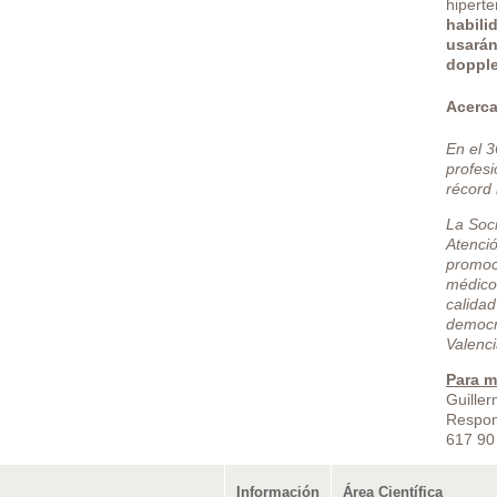
hiperte
habili
usarán
dopple
Acerc
En el 
profesi
récord 
La Soc
Atenció
promoci
médicos
calidad
democr
Valenci
Para m
Guiller
Respon
617 90
Información
Área Científica