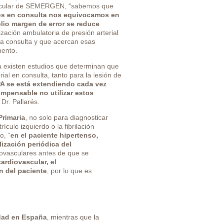
vascular de SEMERGEN, “sabemos que
mos en consulta nos equivocamos en
lio margen de error se reduce
ización ambulatoria de presión arterial
 la consulta y que acercan esas
mento.
ía existen estudios que determinan que
ial en consulta, tanto para la lesión de
 se está extendiendo cada vez
impensable no utilizar estos
 Dr. Pallarés.
Primaria
, no solo para diagnosticar
culo izquierdo o la fibrilación
o, “
en el paciente hipertenso,
lización periódica del
iovasculares antes de que se
rdiovascular, el
n del paciente
, por lo que es
dad en España
, mientras que la