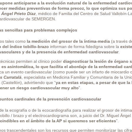
upone anticiparse a la evolución natural de la enfermedad cardio
ecer medidas preventivas de forma precoz, lo que optimiza sus po
 Ángel Prieto Díaz
, médico de Familia del Centro de Salud Vallobín-La
ardiovascular de SEMERGEN.
s sencillas para problemas complejos
os tales como
la medición del grosor de la íntima-media
(a través de
o del índice tobillo-brazo
informan de forma fidedigna sobre la
exist
vasculares y de la presencia de enfermedad cardiovascular
.
técnicas permiten al clínico poder
diagnosticar la lesión de órgano s
 es asintomática, lo que facilita el abordaje de la enfermedad car
a un evento cardiovascular (como puede ser un infarto de miocardio o u
és Carratalá
, especialista en Medicina Familiar y Comunitaria de la Uni
(Castellón), advirtiendo que “
ya en estas etapas, a pesar de que la 
tener un riesgo cardiovascular muy alto
”.
puntos cardinales de la prevención cardiovascular
de la ecografía o de la ecocardiografía para realizar el grosor de intim
tobillo / brazo y el electrocardiograma son, a juicio del Dr. Miguel Ángel 
cindibles en el ámbito de la AP si queremos ser eficientes
”.
s trascendentales son los recursos que permiten monitorizar las cifras