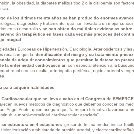
nsión, la obesidad, la diabetes mellitus tipo 2 o la dislipemia son fact
ncia.
argo de los últimos treinta años se han producido enormes avance
ológica, diagnóstico y tratamiento, que han llevado a un mejor conocim
das en su desarrollo y
se han obtenido múltiples evidencias sobre 
tervención terapéutica en fases cada vez más precoces del conti
je integral
.
ciedades Europeas de Hipertensión, Cardiología, Arteriosclerosis y l
es recalcan que la
identificación del riesgo y su tratamiento precoz
ancia de adquirir conocimientos que permitan la detección precoz
de la enfermedad cardiovascular
, con especial atención a la búsqueda
dad renal crónica oculta, arteriopatía periférica, rigidez arterial y en
ea.
a para adquirir habilidades
a Cardiovascular que se lleva a cabo en el Congreso de SEMERG
arecen nuevos métodos de diagnóstico que debemos conocer los médico
uel Ángel Prieto, quien asegura que “la mejora formativa favorecerá un 
sminuir la morbi-mortalidad cardiovascular asociada”.
a se estructura en 4 estaciones
: grosor de Intima media, índice Tobi
l / Monitorización ambulatoria de presión arterial, y electrocardiografí